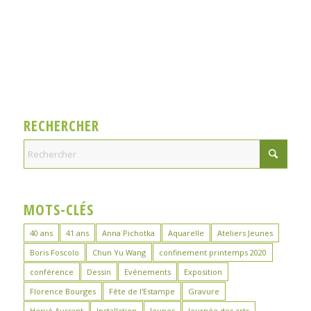
RECHERCHER
MOTS-CLÉS
40 ans
41 ans
Anna Pichotka
Aquarelle
Ateliers Jeunes
Boris Foscolo
Chun Yu Wang
confinement printemps 2020
conférence
Dessin
Evénements
Exposition
Florence Bourges
Fête de l'Estampe
Gravure
Hervé Aussant
Installation
Jeunes
Journée des arts