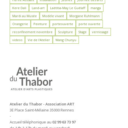
Kere Dali
Land-art
Laëtitia-May Le Guélaff
manga
Mardi au Musée
Modèle vivant
Morgane Ruhlmann
Orangerie
Peinture
porteouverte
porte ouverte
reconfinement novembre
Sculpture
Stage
vernissage
videos
Vie de l'Atelier
Wang Chunyu
Atelier du Thabor - Association ART
3E Place Saint-Mélaine 35000 Rennes
-
Accueil téléphonique au
02 99 63 73 97
de 14h à 17h du mardi au vendredi