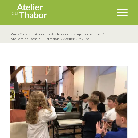
Vous êtes ici :
Accueil
/
Ateliers de pratique artistique
/
Ateliers de Dessin-Illustration
/
Atelier Gravure