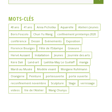
MOTS-CLÉS
40 ans
41 ans
Anna Pichotka
Aquarelle
Ateliers Jeunes
Boris Foscolo
Chun Yu Wang
confinement printemps 2020
conférence
Dessin
Evénements
Exposition
Florence Bourges
Fête de l'Estampe
Gravure
Hervé Aussant
Installation
Jeunes
Journée des arts
Kere Dali
Land-art
Laëtitia-May Le Guélaff
manga
Mardi au Musée
Modèle vivant
Morgane Ruhlmann
Orangerie
Peinture
porteouverte
porte ouverte
reconfinement novembre
Sculpture
Stage
vernissage
videos
Vie de l'Atelier
Wang Chunyu