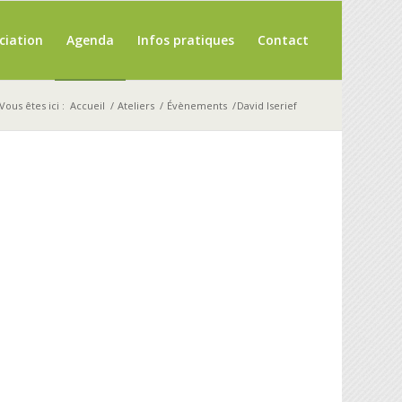
ciation
Agenda
Infos pratiques
Contact
Vous êtes ici :
Accueil
/
Ateliers
/
Évènements
/
David Iserief