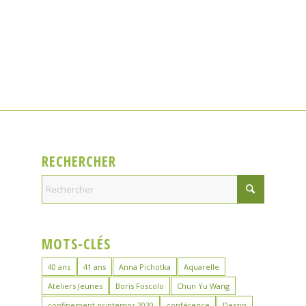
RECHERCHER
MOTS-CLÉS
40 ans
41 ans
Anna Pichotka
Aquarelle
Ateliers Jeunes
Boris Foscolo
Chun Yu Wang
confinement printemps 2020
conférence
Dessin