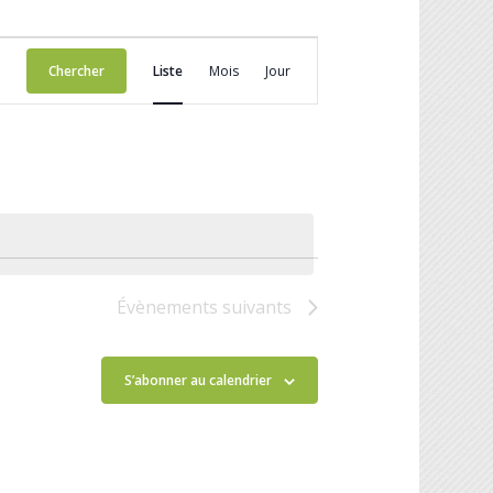
Navigation
de
Chercher
Liste
Mois
Jour
vues
Évènement
Évènements
suivants
S’abonner au calendrier