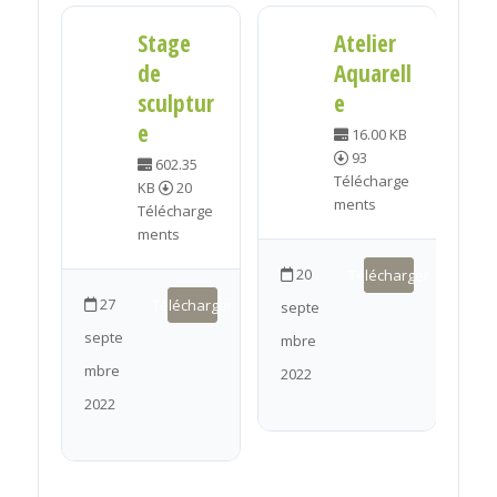
Stage
Atelier
a
de
Aquarell
sculptur
e
MB
e
16.00 KB
rge
93
602.35
Télécharge
KB
20
ments
Télécharge
ments
harger
20
Télécharger
27
Télécharger
septe
septe
mbre
mbre
2022
ma
2022
20
1.0