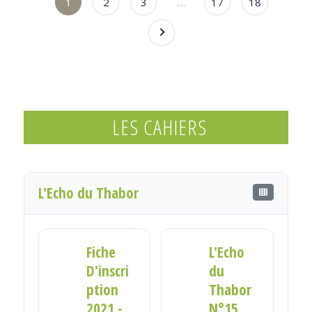
1
2
3
…
17
18
LES CAHIERS
L'Echo du Thabor
Fiche
L'Echo
D'inscri
du
ption
Thabor
2021 -
N°15