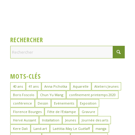
RECHERCHER
MOTS-CLÉS
40 ans
41 ans
Anna Pichotka
Aquarelle
Ateliers Jeunes
Boris Foscolo
Chun Yu Wang
confinement printemps 2020
conférence
Dessin
Evénements
Exposition
Florence Bourges
Fête de l'Estampe
Gravure
Hervé Aussant
Installation
Jeunes
Journée des arts
Kere Dali
Land-art
Laëtitia-May Le Guélaff
manga