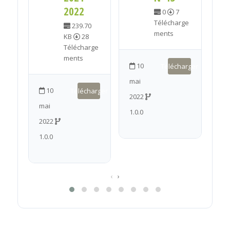
2022
0
7
Télécharge
239.70
ments
KB
28
Télécharge
ments
10
Télécharger
mai
ma
10
Télécharger
2022
20
mai
1.0.0
1.0
2022
1.0.0
‹
›