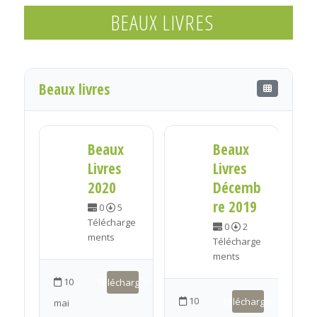
BEAUX LIVRES
Beaux livres
Beaux
Beaux
ri
Livres
Livres
es
2020
Décemb
s
re 2019
0
5
les
Télécharge
0
2
ments
Télécharge
ments
rge
10
Télécharger
10
Télécharger
mai