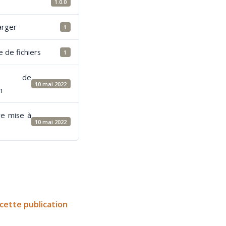
1.0.0
arger
1
 de fichiers
1
e de
10 mai 2022
n
re mise à
10 mai 2022
cette publication