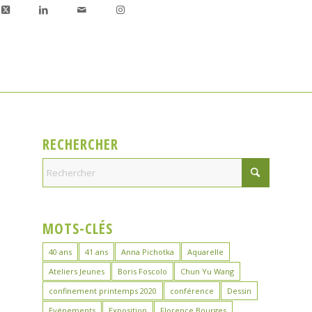
RECHERCHER
MOTS-CLÉS
40 ans
41 ans
Anna Pichotka
Aquarelle
Ateliers Jeunes
Boris Foscolo
Chun Yu Wang
confinement printemps 2020
conférence
Dessin
Evénements
Exposition
Florence Bourges