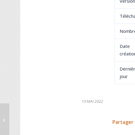
Version
Téléch
Nombre
Dat
créatio
Derniè
jour
10 MAI 2022
L’Echo du Thabor N°14
Partager 