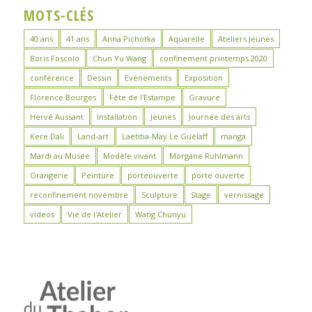
MOTS-CLÉS
40 ans
41 ans
Anna Pichotka
Aquarelle
Ateliers Jeunes
Boris Foscolo
Chun Yu Wang
confinement printemps 2020
conférence
Dessin
Evénements
Exposition
Florence Bourges
Fête de l'Estampe
Gravure
Hervé Aussant
Installation
Jeunes
Journée des arts
Kere Dali
Land-art
Laëtitia-May Le Guélaff
manga
Mardi au Musée
Modèle vivant
Morgane Ruhlmann
Orangerie
Peinture
porteouverte
porte ouverte
reconfinement novembre
Sculpture
Stage
vernissage
videos
Vie de l'Atelier
Wang Chunyu