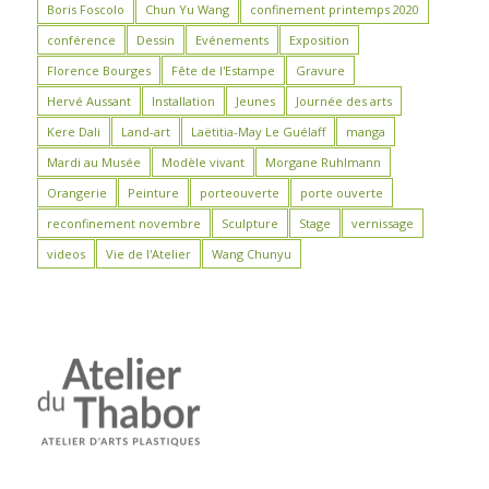
Boris Foscolo
Chun Yu Wang
confinement printemps 2020
conférence
Dessin
Evénements
Exposition
Florence Bourges
Fête de l'Estampe
Gravure
Hervé Aussant
Installation
Jeunes
Journée des arts
Kere Dali
Land-art
Laëtitia-May Le Guélaff
manga
Mardi au Musée
Modèle vivant
Morgane Ruhlmann
Orangerie
Peinture
porteouverte
porte ouverte
reconfinement novembre
Sculpture
Stage
vernissage
videos
Vie de l'Atelier
Wang Chunyu