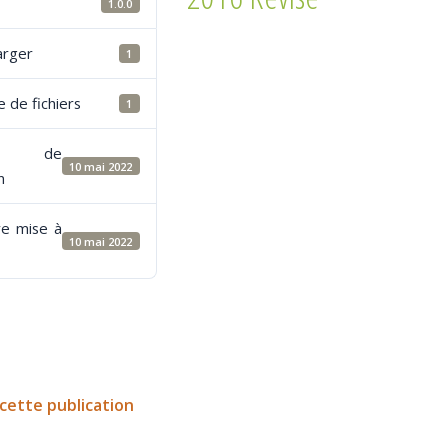
1.0.0
arger
1
 de fichiers
1
e de
10 mai 2022
n
re mise à
10 mai 2022
cette publication