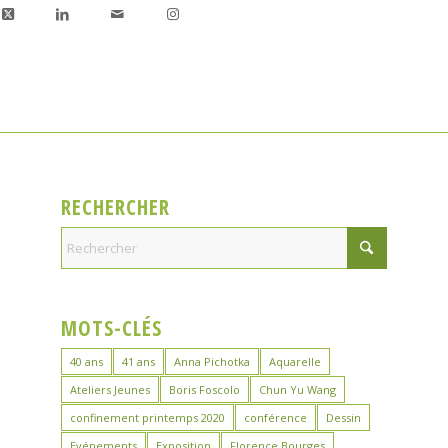
RECHERCHER
MOTS-CLÉS
40 ans
41 ans
Anna Pichotka
Aquarelle
Ateliers Jeunes
Boris Foscolo
Chun Yu Wang
confinement printemps 2020
conférence
Dessin
Evénements
Exposition
Florence Bourges