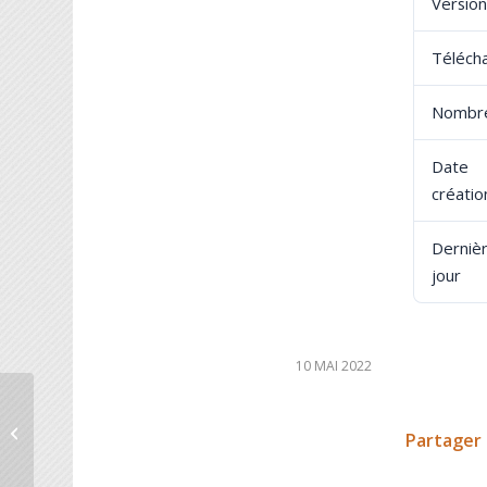
Version
Téléch
Nombre
Dat
créatio
Derniè
jour
10 MAI 2022
LES ACTIVITÉS PAR ATELIER
Partager 