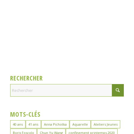
RECHERCHER
MOTS-CLÉS
40 ans
41 ans
Anna Pichotka
Aquarelle
Ateliers Jeunes
Boris Foscolo
Chun Yu Wang
confinement printemps 2020