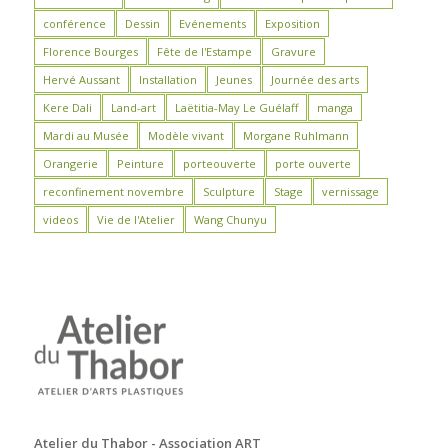
conférence
Dessin
Evénements
Exposition
Florence Bourges
Fête de l'Estampe
Gravure
Hervé Aussant
Installation
Jeunes
Journée des arts
Kere Dali
Land-art
Laëtitia-May Le Guélaff
manga
Mardi au Musée
Modèle vivant
Morgane Ruhlmann
Orangerie
Peinture
porteouverte
porte ouverte
reconfinement novembre
Sculpture
Stage
vernissage
videos
Vie de l'Atelier
Wang Chunyu
Atelier du Thabor - Association ART