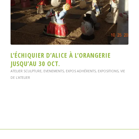
L’ÉCHIQUIER D’ALICE À L’ORANGERIE
JUSQU’AU 30 OCT.
ATELIER SCULPTURE
,
EVENEMENTS
,
EXPOS ADHÉRENTS
,
EXPOSITIONS
,
VIE
DE L'ATELIER