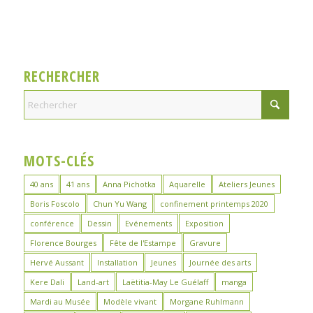
RECHERCHER
MOTS-CLÉS
40 ans
41 ans
Anna Pichotka
Aquarelle
Ateliers Jeunes
Boris Foscolo
Chun Yu Wang
confinement printemps 2020
conférence
Dessin
Evénements
Exposition
Florence Bourges
Fête de l'Estampe
Gravure
Hervé Aussant
Installation
Jeunes
Journée des arts
Kere Dali
Land-art
Laëtitia-May Le Guélaff
manga
Mardi au Musée
Modèle vivant
Morgane Ruhlmann