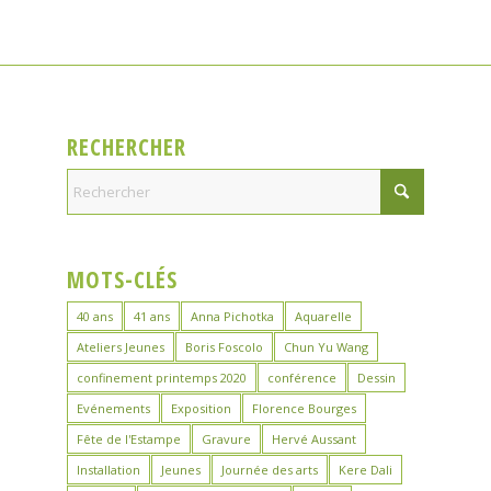
RECHERCHER
MOTS-CLÉS
40 ans
41 ans
Anna Pichotka
Aquarelle
Ateliers Jeunes
Boris Foscolo
Chun Yu Wang
confinement printemps 2020
conférence
Dessin
Evénements
Exposition
Florence Bourges
Fête de l'Estampe
Gravure
Hervé Aussant
Installation
Jeunes
Journée des arts
Kere Dali