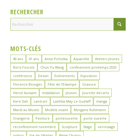
RECHERCHER
MOTS-CLÉS
40 ans
41 ans
Anna Pichotka
Aquarelle
Ateliers Jeunes
Boris Foscolo
Chun Yu Wang
confinement printemps 2020
conférence
Dessin
Evénements
Exposition
Florence Bourges
Fête de l'Estampe
Gravure
Hervé Aussant
Installation
Jeunes
Journée des arts
Kere Dali
Land-art
Laëtitia-May Le Guélaff
manga
Mardi au Musée
Modèle vivant
Morgane Ruhlmann
Orangerie
Peinture
porteouverte
porte ouverte
reconfinement novembre
Sculpture
Stage
vernissage
videos
Vie de l'Atelier
Wang Chunyu