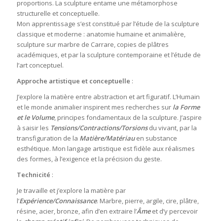
proportions. La sculpture entame une métamorphose
structurelle et conceptuelle.
Mon apprentissage s’est constitué par l’étude de la sculpture
classique et moderne : anatomie humaine et animalière,
sculpture sur marbre de Carrare, copies de plâtres
académiques, et par la sculpture contemporaine et l’étude de
l’art conceptuel.
Approche artistique et conceptuelle
:
J’explore la matière entre abstraction et art figuratif. L’Humain
et le monde animalier inspirent mes recherches sur
la Forme
et le Volume
, principes fondamentaux de la sculpture. J’aspire
à saisir les
Tensions/Contractions/Torsions
du vivant, par la
transfiguration de la
Matière/Matériau
en substance
esthétique. Mon langage artistique est fidèle aux réalismes
des formes, à l’exigence et la précision du geste.
Technicité
:
Je travaille et j’explore la matière par
l’
Expérience/Connaissance
. Marbre, pierre, argile, cire, plâtre,
résine, acier, bronze, afin d’en extraire l’
Âme
et d’y percevoir