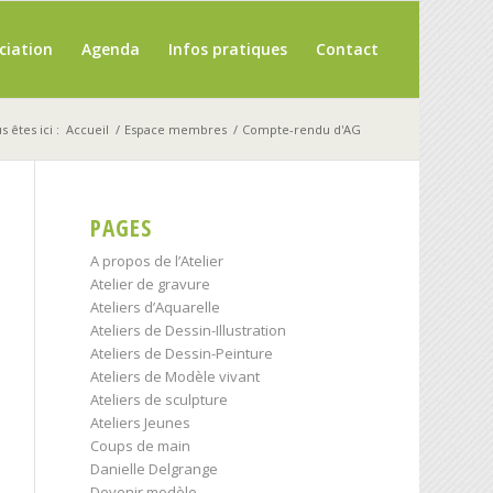
ciation
Agenda
Infos pratiques
Contact
s êtes ici :
Accueil
/
Espace membres
/
Compte-rendu d'AG
PAGES
A propos de l’Atelier
Atelier de gravure
Ateliers d’Aquarelle
Ateliers de Dessin-Illustration
Ateliers de Dessin-Peinture
Ateliers de Modèle vivant
Ateliers de sculpture
Ateliers Jeunes
Coups de main
Danielle Delgrange
Devenir modèle