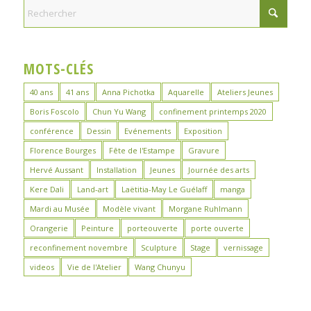
MOTS-CLÉS
40 ans
41 ans
Anna Pichotka
Aquarelle
Ateliers Jeunes
Boris Foscolo
Chun Yu Wang
confinement printemps 2020
conférence
Dessin
Evénements
Exposition
Florence Bourges
Fête de l'Estampe
Gravure
Hervé Aussant
Installation
Jeunes
Journée des arts
Kere Dali
Land-art
Laëtitia-May Le Guélaff
manga
Mardi au Musée
Modèle vivant
Morgane Ruhlmann
Orangerie
Peinture
porteouverte
porte ouverte
reconfinement novembre
Sculpture
Stage
vernissage
videos
Vie de l'Atelier
Wang Chunyu