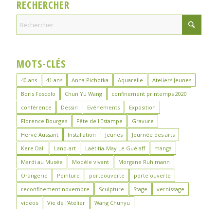
RECHERCHER
MOTS-CLÉS
40 ans
41 ans
Anna Pichotka
Aquarelle
Ateliers Jeunes
Boris Foscolo
Chun Yu Wang
confinement printemps 2020
conférence
Dessin
Evénements
Exposition
Florence Bourges
Fête de l'Estampe
Gravure
Hervé Aussant
Installation
Jeunes
Journée des arts
Kere Dali
Land-art
Laëtitia-May Le Guélaff
manga
Mardi au Musée
Modèle vivant
Morgane Ruhlmann
Orangerie
Peinture
porteouverte
porte ouverte
reconfinement novembre
Sculpture
Stage
vernissage
videos
Vie de l'Atelier
Wang Chunyu