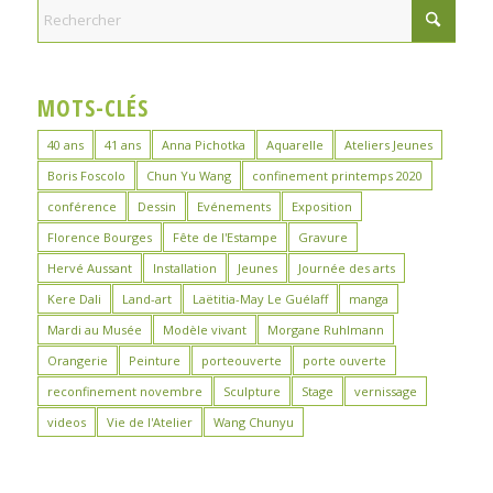
MOTS-CLÉS
40 ans
41 ans
Anna Pichotka
Aquarelle
Ateliers Jeunes
Boris Foscolo
Chun Yu Wang
confinement printemps 2020
conférence
Dessin
Evénements
Exposition
Florence Bourges
Fête de l'Estampe
Gravure
Hervé Aussant
Installation
Jeunes
Journée des arts
Kere Dali
Land-art
Laëtitia-May Le Guélaff
manga
Mardi au Musée
Modèle vivant
Morgane Ruhlmann
Orangerie
Peinture
porteouverte
porte ouverte
reconfinement novembre
Sculpture
Stage
vernissage
videos
Vie de l'Atelier
Wang Chunyu