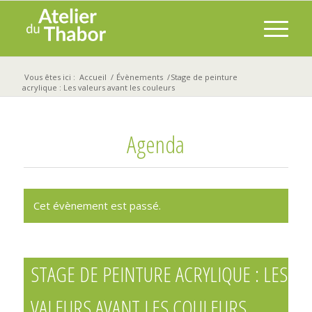
Vous êtes ici :
Accueil
/
Évènements
/
Stage de peinture
acrylique : Les valeurs avant les couleurs
Agenda
Cet évènement est passé.
STAGE DE PEINTURE ACRYLIQUE : LES
VALEURS AVANT LES COULEURS