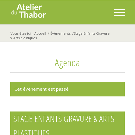
Vous êtes ici :
Accueil
/
Évènements
/
Stage Enfants Gravure
& Arts plastiques
Agenda
Cet évènement est passé.
STAGE ENFANTS GRAVURE & ARTS
PLASTIQUES