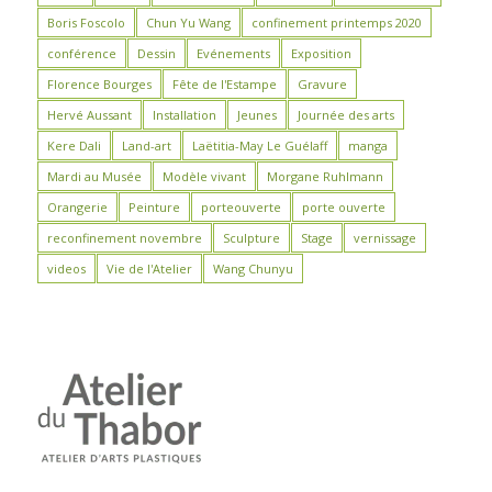
Boris Foscolo
Chun Yu Wang
confinement printemps 2020
conférence
Dessin
Evénements
Exposition
Florence Bourges
Fête de l'Estampe
Gravure
Hervé Aussant
Installation
Jeunes
Journée des arts
Kere Dali
Land-art
Laëtitia-May Le Guélaff
manga
Mardi au Musée
Modèle vivant
Morgane Ruhlmann
Orangerie
Peinture
porteouverte
porte ouverte
reconfinement novembre
Sculpture
Stage
vernissage
videos
Vie de l'Atelier
Wang Chunyu