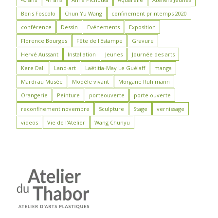
Boris Foscolo
Chun Yu Wang
confinement printemps 2020
conférence
Dessin
Evénements
Exposition
Florence Bourges
Fête de l'Estampe
Gravure
Hervé Aussant
Installation
Jeunes
Journée des arts
Kere Dali
Land-art
Laëtitia-May Le Guélaff
manga
Mardi au Musée
Modèle vivant
Morgane Ruhlmann
Orangerie
Peinture
porteouverte
porte ouverte
reconfinement novembre
Sculpture
Stage
vernissage
videos
Vie de l'Atelier
Wang Chunyu