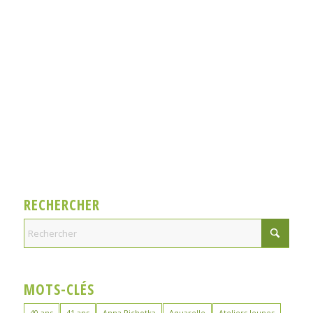
RECHERCHER
MOTS-CLÉS
40 ans
41 ans
Anna Pichotka
Aquarelle
Ateliers Jeunes