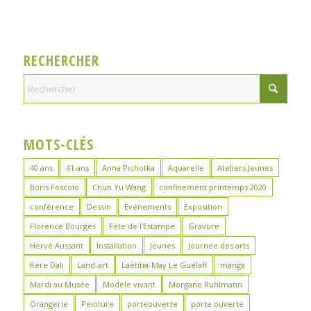
RECHERCHER
MOTS-CLÉS
40 ans
41 ans
Anna Pichotka
Aquarelle
Ateliers Jeunes
Boris Foscolo
Chun Yu Wang
confinement printemps 2020
conférence
Dessin
Evénements
Exposition
Florence Bourges
Fête de l'Estampe
Gravure
Hervé Aussant
Installation
Jeunes
Journée des arts
Kere Dali
Land-art
Laëtitia-May Le Guélaff
manga
Mardi au Musée
Modèle vivant
Morgane Ruhlmann
Orangerie
Peinture
porteouverte
porte ouverte