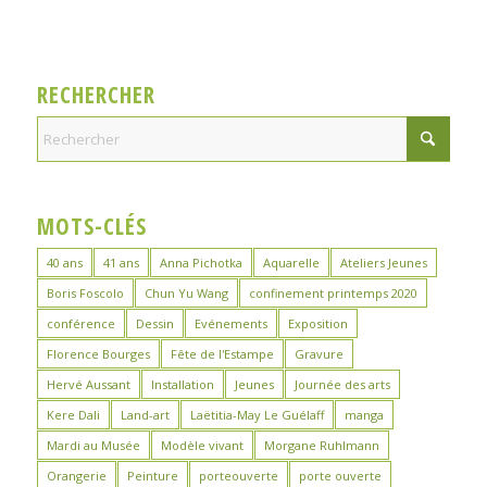
RECHERCHER
MOTS-CLÉS
40 ans
41 ans
Anna Pichotka
Aquarelle
Ateliers Jeunes
Boris Foscolo
Chun Yu Wang
confinement printemps 2020
conférence
Dessin
Evénements
Exposition
Florence Bourges
Fête de l'Estampe
Gravure
Hervé Aussant
Installation
Jeunes
Journée des arts
Kere Dali
Land-art
Laëtitia-May Le Guélaff
manga
Mardi au Musée
Modèle vivant
Morgane Ruhlmann
Orangerie
Peinture
porteouverte
porte ouverte