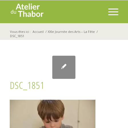
Vous êtes ici :
Accueil
/
XXIe Journée des Arts – La Fête
/
DSC_1851
DSC_1851