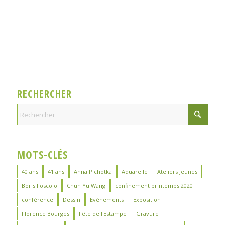
RECHERCHER
MOTS-CLÉS
40 ans
41 ans
Anna Pichotka
Aquarelle
Ateliers Jeunes
Boris Foscolo
Chun Yu Wang
confinement printemps 2020
conférence
Dessin
Evénements
Exposition
Florence Bourges
Fête de l'Estampe
Gravure