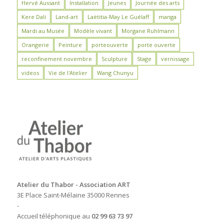
Hervé Aussant
Installation
Jeunes
Journée des arts
Kere Dali
Land-art
Laëtitia-May Le Guélaff
manga
Mardi au Musée
Modèle vivant
Morgane Ruhlmann
Orangerie
Peinture
porteouverte
porte ouverte
reconfinement novembre
Sculpture
Stage
vernissage
videos
Vie de l'Atelier
Wang Chunyu
Atelier du Thabor - Association ART
3E Place Saint-Mélaine 35000 Rennes
-
Accueil téléphonique au
02 99 63 73 97