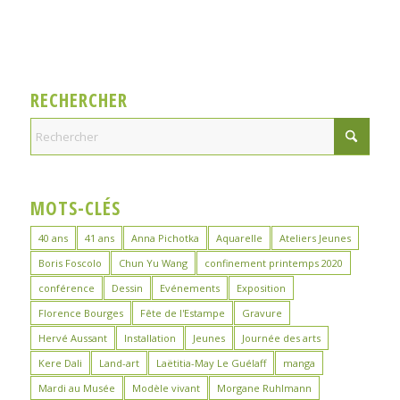
RECHERCHER
MOTS-CLÉS
40 ans
41 ans
Anna Pichotka
Aquarelle
Ateliers Jeunes
Boris Foscolo
Chun Yu Wang
confinement printemps 2020
conférence
Dessin
Evénements
Exposition
Florence Bourges
Fête de l'Estampe
Gravure
Hervé Aussant
Installation
Jeunes
Journée des arts
Kere Dali
Land-art
Laëtitia-May Le Guélaff
manga
Mardi au Musée
Modèle vivant
Morgane Ruhlmann