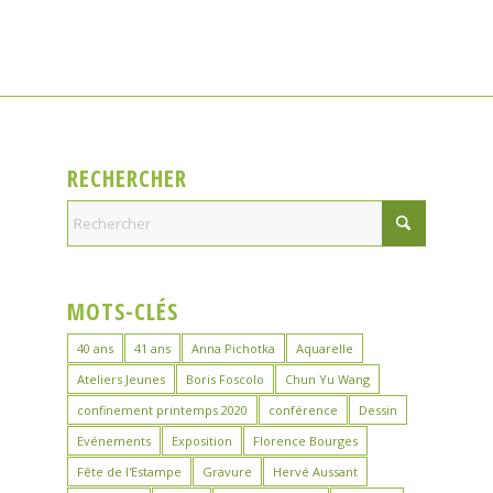
RECHERCHER
MOTS-CLÉS
40 ans
41 ans
Anna Pichotka
Aquarelle
Ateliers Jeunes
Boris Foscolo
Chun Yu Wang
confinement printemps 2020
conférence
Dessin
Evénements
Exposition
Florence Bourges
Fête de l'Estampe
Gravure
Hervé Aussant