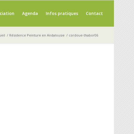
ciation
Agenda
Infos pratiques
Contact
ueil
/
Résidence Peinture en Andalousie
/
cordoue-thabor06