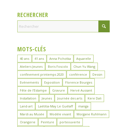
RECHERCHER
MOTS-CLÉS
40 ans
41 ans
Anna Pichotka
Aquarelle
Ateliers Jeunes
Boris Foscolo
Chun Yu Wang
confinement printemps 2020
conférence
Dessin
Evénements
Exposition
Florence Bourges
Fête de l'Estampe
Gravure
Hervé Aussant
Installation
Jeunes
Journée des arts
Kere Dali
Land-art
Laëtitia-May Le Guélaff
manga
Mardi au Musée
Modèle vivant
Morgane Ruhlmann
Orangerie
Peinture
porteouverte