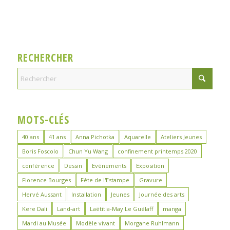
RECHERCHER
MOTS-CLÉS
40 ans
41 ans
Anna Pichotka
Aquarelle
Ateliers Jeunes
Boris Foscolo
Chun Yu Wang
confinement printemps 2020
conférence
Dessin
Evénements
Exposition
Florence Bourges
Fête de l'Estampe
Gravure
Hervé Aussant
Installation
Jeunes
Journée des arts
Kere Dali
Land-art
Laëtitia-May Le Guélaff
manga
Mardi au Musée
Modèle vivant
Morgane Ruhlmann