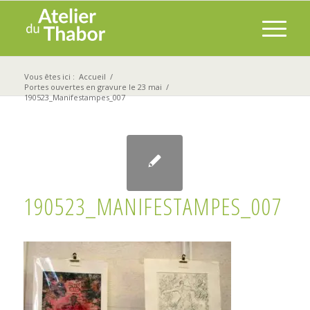
Vous êtes ici :
Accueil
/
Portes ouvertes en gravure le 23 mai
/
190523_Manifestampes_007
190523_MANIFESTAMPES_007