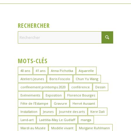
RECHERCHER
MOTS-CLÉS
40 ans
41 ans
Anna Pichotka
Aquarelle
Ateliers Jeunes
Boris Foscolo
Chun Yu Wang
confinement printemps 2020
conférence
Dessin
Evénements
Exposition
Florence Bourges
Fête de l'Estampe
Gravure
Hervé Aussant
Installation
Jeunes
Journée des arts
Kere Dali
Land-art
Laëtitia-May Le Guélaff
manga
Mardi au Musée
Modèle vivant
Morgane Ruhlmann