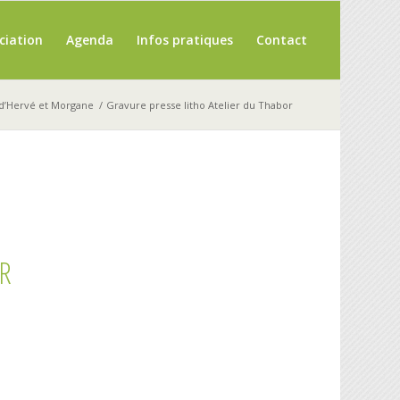
ciation
Agenda
Infos pratiques
Contact
 d’Hervé et Morgane
/
Gravure presse litho Atelier du Thabor
R