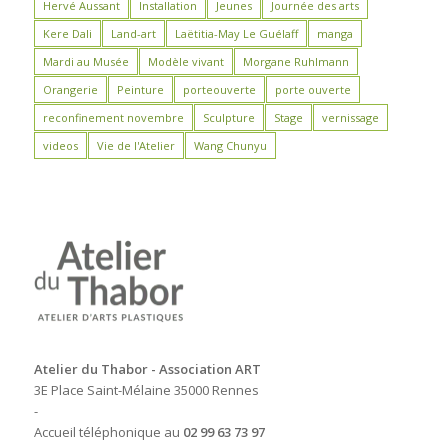
Hervé Aussant
Installation
Jeunes
Journée des arts
Kere Dali
Land-art
Laëtitia-May Le Guélaff
manga
Mardi au Musée
Modèle vivant
Morgane Ruhlmann
Orangerie
Peinture
porteouverte
porte ouverte
reconfinement novembre
Sculpture
Stage
vernissage
videos
Vie de l'Atelier
Wang Chunyu
Atelier du Thabor - Association ART
3E Place Saint-Mélaine 35000 Rennes
-
Accueil téléphonique au
02 99 63 73 97