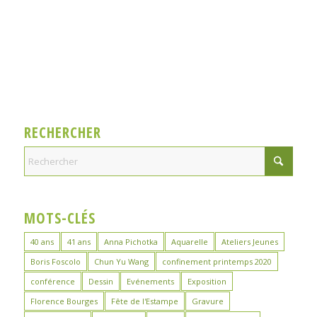
RECHERCHER
MOTS-CLÉS
40 ans
41 ans
Anna Pichotka
Aquarelle
Ateliers Jeunes
Boris Foscolo
Chun Yu Wang
confinement printemps 2020
conférence
Dessin
Evénements
Exposition
Florence Bourges
Fête de l'Estampe
Gravure