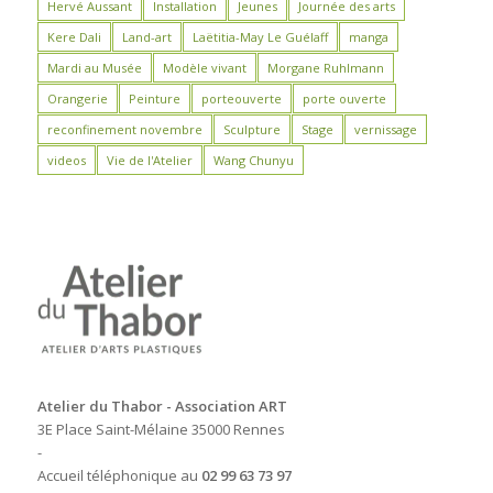
Hervé Aussant
Installation
Jeunes
Journée des arts
Kere Dali
Land-art
Laëtitia-May Le Guélaff
manga
Mardi au Musée
Modèle vivant
Morgane Ruhlmann
Orangerie
Peinture
porteouverte
porte ouverte
reconfinement novembre
Sculpture
Stage
vernissage
videos
Vie de l'Atelier
Wang Chunyu
Atelier du Thabor - Association ART
3E Place Saint-Mélaine 35000 Rennes
-
Accueil téléphonique au
02 99 63 73 97