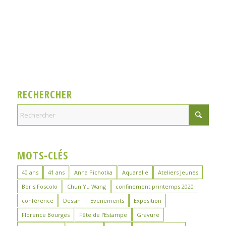
RECHERCHER
MOTS-CLÉS
40 ans
41 ans
Anna Pichotka
Aquarelle
Ateliers Jeunes
Boris Foscolo
Chun Yu Wang
confinement printemps 2020
conférence
Dessin
Evénements
Exposition
Florence Bourges
Fête de l'Estampe
Gravure