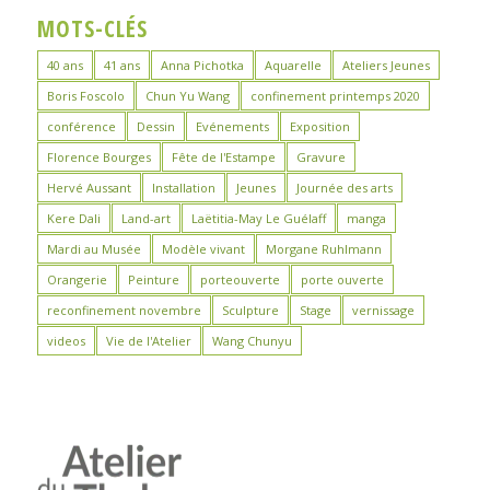
MOTS-CLÉS
40 ans
41 ans
Anna Pichotka
Aquarelle
Ateliers Jeunes
Boris Foscolo
Chun Yu Wang
confinement printemps 2020
conférence
Dessin
Evénements
Exposition
Florence Bourges
Fête de l'Estampe
Gravure
Hervé Aussant
Installation
Jeunes
Journée des arts
Kere Dali
Land-art
Laëtitia-May Le Guélaff
manga
Mardi au Musée
Modèle vivant
Morgane Ruhlmann
Orangerie
Peinture
porteouverte
porte ouverte
reconfinement novembre
Sculpture
Stage
vernissage
videos
Vie de l'Atelier
Wang Chunyu