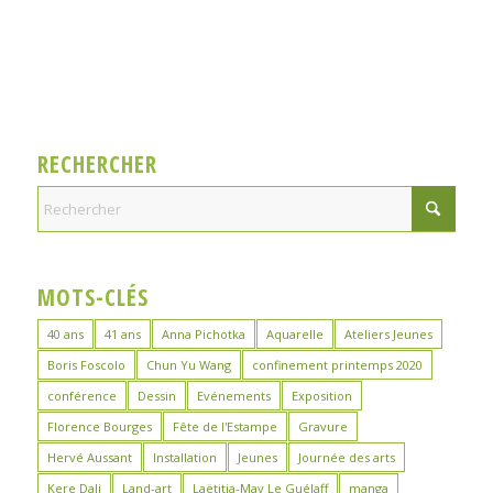
RECHERCHER
MOTS-CLÉS
40 ans
41 ans
Anna Pichotka
Aquarelle
Ateliers Jeunes
Boris Foscolo
Chun Yu Wang
confinement printemps 2020
conférence
Dessin
Evénements
Exposition
Florence Bourges
Fête de l'Estampe
Gravure
Hervé Aussant
Installation
Jeunes
Journée des arts
Kere Dali
Land-art
Laëtitia-May Le Guélaff
manga