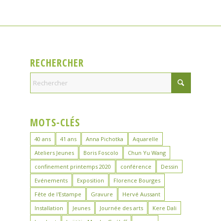
RECHERCHER
MOTS-CLÉS
40 ans
41 ans
Anna Pichotka
Aquarelle
Ateliers Jeunes
Boris Foscolo
Chun Yu Wang
confinement printemps 2020
conférence
Dessin
Evénements
Exposition
Florence Bourges
Fête de l'Estampe
Gravure
Hervé Aussant
Installation
Jeunes
Journée des arts
Kere Dali