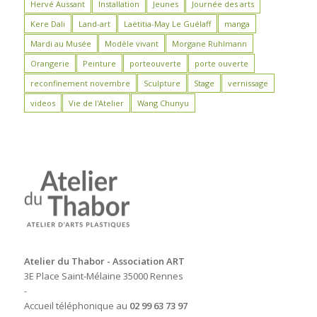
Hervé Aussant
Installation
Jeunes
Journée des arts
Kere Dali
Land-art
Laëtitia-May Le Guélaff
manga
Mardi au Musée
Modèle vivant
Morgane Ruhlmann
Orangerie
Peinture
porteouverte
porte ouverte
reconfinement novembre
Sculpture
Stage
vernissage
videos
Vie de l'Atelier
Wang Chunyu
Atelier du Thabor - Association ART
3E Place Saint-Mélaine 35000 Rennes
-
Accueil téléphonique au
02 99 63 73 97