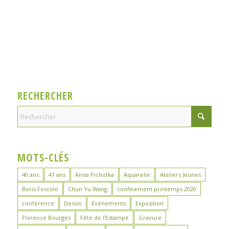
RECHERCHER
MOTS-CLÉS
40 ans
41 ans
Anna Pichotka
Aquarelle
Ateliers Jeunes
Boris Foscolo
Chun Yu Wang
confinement printemps 2020
conférence
Dessin
Evénements
Exposition
Florence Bourges
Fête de l'Estampe
Gravure