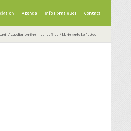
ciation
Agenda
Infos pratiques
Contact
cueil
/
L’atelier confiné – Jeunes filles
/
Marie Aude Le Fustec