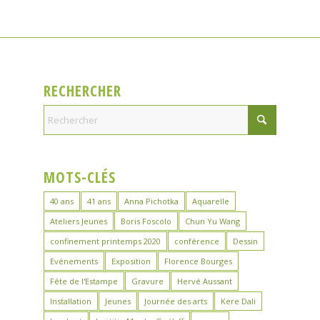
RECHERCHER
MOTS-CLÉS
40 ans
41 ans
Anna Pichotka
Aquarelle
Ateliers Jeunes
Boris Foscolo
Chun Yu Wang
confinement printemps 2020
conférence
Dessin
Evénements
Exposition
Florence Bourges
Fête de l'Estampe
Gravure
Hervé Aussant
Installation
Jeunes
Journée des arts
Kere Dali