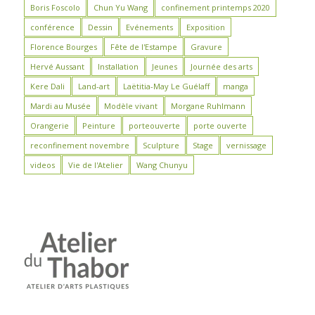
Boris Foscolo
Chun Yu Wang
confinement printemps 2020
conférence
Dessin
Evénements
Exposition
Florence Bourges
Fête de l'Estampe
Gravure
Hervé Aussant
Installation
Jeunes
Journée des arts
Kere Dali
Land-art
Laëtitia-May Le Guélaff
manga
Mardi au Musée
Modèle vivant
Morgane Ruhlmann
Orangerie
Peinture
porteouverte
porte ouverte
reconfinement novembre
Sculpture
Stage
vernissage
videos
Vie de l'Atelier
Wang Chunyu