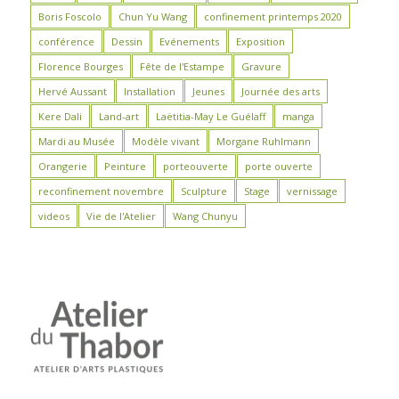
Boris Foscolo
Chun Yu Wang
confinement printemps 2020
conférence
Dessin
Evénements
Exposition
Florence Bourges
Fête de l'Estampe
Gravure
Hervé Aussant
Installation
Jeunes
Journée des arts
Kere Dali
Land-art
Laëtitia-May Le Guélaff
manga
Mardi au Musée
Modèle vivant
Morgane Ruhlmann
Orangerie
Peinture
porteouverte
porte ouverte
reconfinement novembre
Sculpture
Stage
vernissage
videos
Vie de l'Atelier
Wang Chunyu