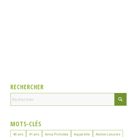
RECHERCHER
MOTS-CLÉS
40 ans
41 ans
Anna Pichotka
Aquarelle
Ateliers Jeunes