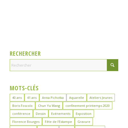
RECHERCHER
MOTS-CLÉS
40 ans
41 ans
Anna Pichotka
Aquarelle
Ateliers Jeunes
Boris Foscolo
Chun Yu Wang
confinement printemps 2020
conférence
Dessin
Evénements
Exposition
Florence Bourges
Fête de l'Estampe
Gravure