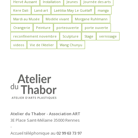
Hervé Aussant
Installation
Jeunes
Journée des arts
Kere Dali
Land-art
Laëtitia-May Le Guélaff
manga
Mardi au Musée
Modèle vivant
Morgane Ruhlmann
Orangerie
Peinture
porteouverte
porte ouverte
reconfinement novembre
Sculpture
Stage
vernissage
videos
Vie de l'Atelier
Wang Chunyu
Atelier du Thabor - Association ART
3E Place Saint-Mélaine 35000 Rennes
-
Accueil téléphonique au
02 99 63 73 97