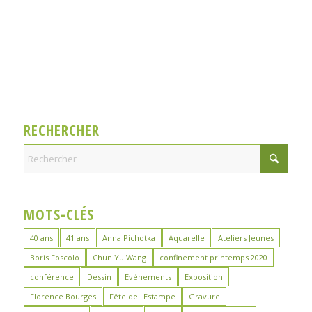
RECHERCHER
MOTS-CLÉS
40 ans
41 ans
Anna Pichotka
Aquarelle
Ateliers Jeunes
Boris Foscolo
Chun Yu Wang
confinement printemps 2020
conférence
Dessin
Evénements
Exposition
Florence Bourges
Fête de l'Estampe
Gravure