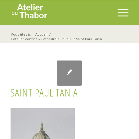
Vous êtes ici :
Accueil
/
L’atelier confiné – Cathédrale St Paul
/
Saint Paul Tania
SAINT PAUL TANIA