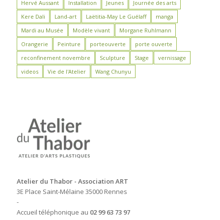
Hervé Aussant
Installation
Jeunes
Journée des arts
Kere Dali
Land-art
Laëtitia-May Le Guélaff
manga
Mardi au Musée
Modèle vivant
Morgane Ruhlmann
Orangerie
Peinture
porteouverte
porte ouverte
reconfinement novembre
Sculpture
Stage
vernissage
videos
Vie de l'Atelier
Wang Chunyu
Atelier du Thabor - Association ART
3E Place Saint-Mélaine 35000 Rennes
-
Accueil téléphonique au
02 99 63 73 97