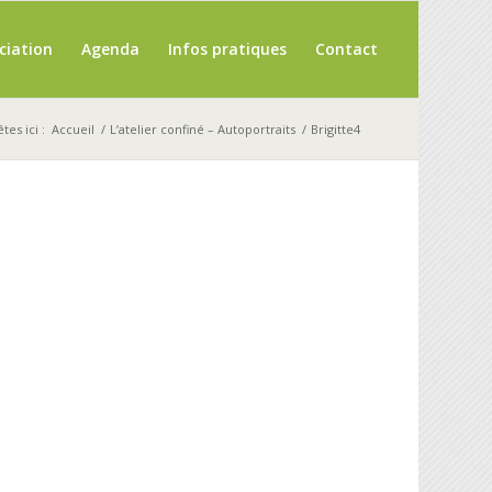
ciation
Agenda
Infos pratiques
Contact
tes ici :
Accueil
/
L’atelier confiné – Autoportraits
/
Brigitte4