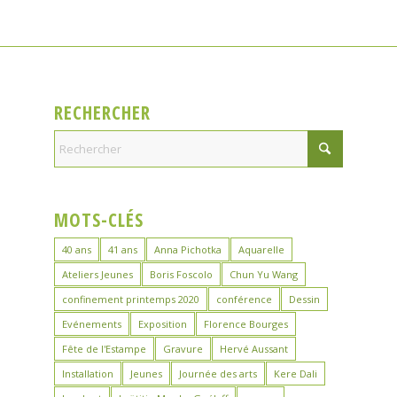
RECHERCHER
MOTS-CLÉS
40 ans
41 ans
Anna Pichotka
Aquarelle
Ateliers Jeunes
Boris Foscolo
Chun Yu Wang
confinement printemps 2020
conférence
Dessin
Evénements
Exposition
Florence Bourges
Fête de l'Estampe
Gravure
Hervé Aussant
Installation
Jeunes
Journée des arts
Kere Dali