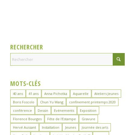
RECHERCHER
MOTS-CLÉS
40 ans
41 ans
Anna Pichotka
Aquarelle
Ateliers Jeunes
Boris Foscolo
Chun Yu Wang
confinement printemps 2020
conférence
Dessin
Evénements
Exposition
Florence Bourges
Fête de l'Estampe
Gravure
Hervé Aussant
Installation
Jeunes
Journée des arts