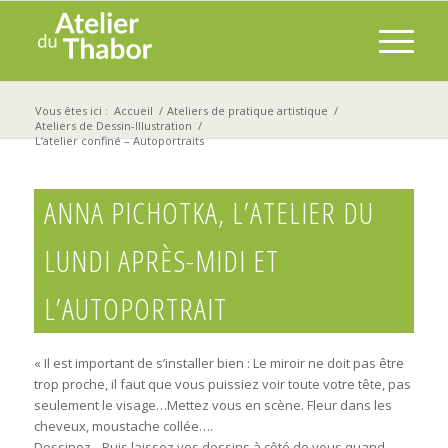
Vous êtes ici :
Accueil
/
Ateliers de pratique artistique
/
Ateliers de Dessin-Illustration
/
L’atelier confiné – Autoportraits
ANNA PICHOTKA, L’ATELIER DU
LUNDI APRÈS-MIDI ET
L’AUTOPORTRAIT
« Il est important de s’installer bien : Le miroir ne doit pas être
trop proche, il faut que vous puissiez voir toute votre tête, pas
seulement le visage…Mettez vous en scène. Fleur dans les
cheveux, moustache collée….
Dessinez…Puis laissez vos dessins à côté de vous quand