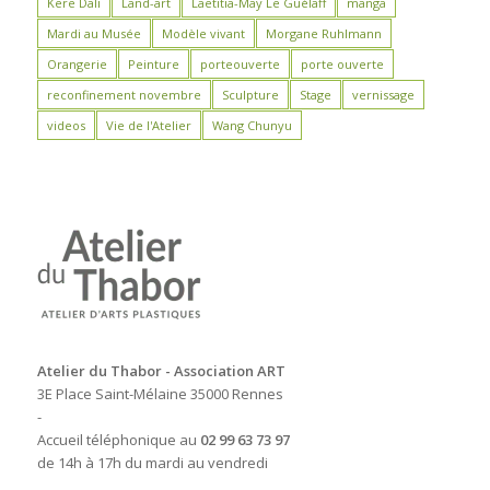
Kere Dali
Land-art
Laëtitia-May Le Guélaff
manga
Mardi au Musée
Modèle vivant
Morgane Ruhlmann
Orangerie
Peinture
porteouverte
porte ouverte
reconfinement novembre
Sculpture
Stage
vernissage
videos
Vie de l'Atelier
Wang Chunyu
Atelier du Thabor - Association ART
3E Place Saint-Mélaine 35000 Rennes
-
Accueil téléphonique au
02 99 63 73 97
de 14h à 17h du mardi au vendredi