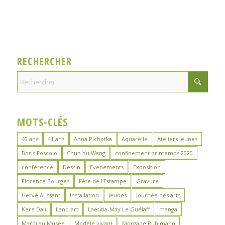
RECHERCHER
MOTS-CLÉS
40 ans
41 ans
Anna Pichotka
Aquarelle
Ateliers Jeunes
Boris Foscolo
Chun Yu Wang
confinement printemps 2020
conférence
Dessin
Evénements
Exposition
Florence Bourges
Fête de l'Estampe
Gravure
Hervé Aussant
Installation
Jeunes
Journée des arts
Kere Dali
Land-art
Laëtitia-May Le Guélaff
manga
Mardi au Musée
Modèle vivant
Morgane Ruhlmann