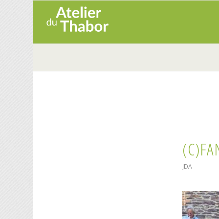
(C)FA
JDA