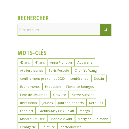
RECHERCHER
MOTS-CLÉS
40 ans
41 ans
Anna Pichotka
Aquarelle
Ateliers Jeunes
Boris Foscolo
Chun Yu Wang
confinement printemps 2020
conférence
Dessin
Evénements
Exposition
Florence Bourges
Fête de l'Estampe
Gravure
Hervé Aussant
Installation
Jeunes
Journée des arts
Kere Dali
Land-art
Laëtitia-May Le Guélaff
manga
Mardi au Musée
Modèle vivant
Morgane Ruhlmann
Orangerie
Peinture
porteouverte