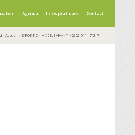
ciation
Agenda
Infos pratiques
Contact
i :
Accueil
/
EXPOSITION MODELE VIVANT
/
20221011_171317