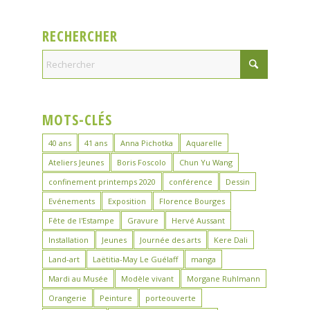
RECHERCHER
MOTS-CLÉS
40 ans
41 ans
Anna Pichotka
Aquarelle
Ateliers Jeunes
Boris Foscolo
Chun Yu Wang
confinement printemps 2020
conférence
Dessin
Evénements
Exposition
Florence Bourges
Fête de l'Estampe
Gravure
Hervé Aussant
Installation
Jeunes
Journée des arts
Kere Dali
Land-art
Laëtitia-May Le Guélaff
manga
Mardi au Musée
Modèle vivant
Morgane Ruhlmann
Orangerie
Peinture
porteouverte