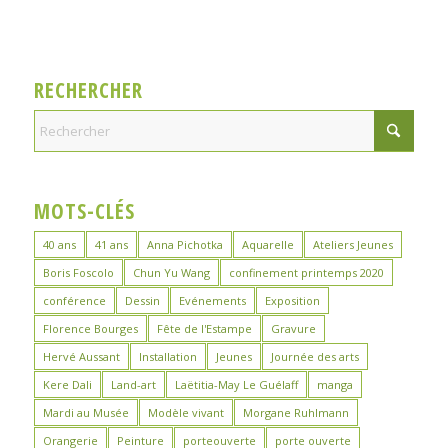
RECHERCHER
MOTS-CLÉS
40 ans
41 ans
Anna Pichotka
Aquarelle
Ateliers Jeunes
Boris Foscolo
Chun Yu Wang
confinement printemps 2020
conférence
Dessin
Evénements
Exposition
Florence Bourges
Fête de l'Estampe
Gravure
Hervé Aussant
Installation
Jeunes
Journée des arts
Kere Dali
Land-art
Laëtitia-May Le Guélaff
manga
Mardi au Musée
Modèle vivant
Morgane Ruhlmann
Orangerie
Peinture
porteouverte
porte ouverte