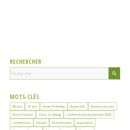
RECHERCHER
MOTS-CLÉS
40 ans
41 ans
Anna Pichotka
Aquarelle
Ateliers Jeunes
Boris Foscolo
Chun Yu Wang
confinement printemps 2020
conférence
Dessin
Evénements
Exposition