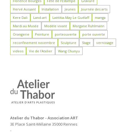
Florence Bourges
Fête de l'Estampe
Gravure
Hervé Aussant
Installation
Jeunes
Journée des arts
Kere Dali
Land-art
Laëtitia-May Le Guélaff
manga
Mardi au Musée
Modèle vivant
Morgane Ruhlmann
Orangerie
Peinture
porteouverte
porte ouverte
reconfinement novembre
Sculpture
Stage
vernissage
videos
Vie de l'Atelier
Wang Chunyu
Atelier du Thabor - Association ART
3E Place Saint-Mélaine 35000 Rennes
-