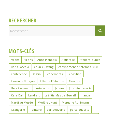
RECHERCHER
MOTS-CLÉS
40 ans
41 ans
Anna Pichotka
Aquarelle
Ateliers Jeunes
Boris Foscolo
Chun Yu Wang
confinement printemps 2020
conférence
Dessin
Evénements
Exposition
Florence Bourges
Fête de l'Estampe
Gravure
Hervé Aussant
Installation
Jeunes
Journée des arts
Kere Dali
Land-art
Laëtitia-May Le Guélaff
manga
Mardi au Musée
Modèle vivant
Morgane Ruhlmann
Orangerie
Peinture
porteouverte
porte ouverte