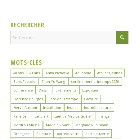
RECHERCHER
MOTS-CLÉS
40 ans
41 ans
Anna Pichotka
Aquarelle
Ateliers Jeunes
Boris Foscolo
Chun Yu Wang
confinement printemps 2020
conférence
Dessin
Evénements
Exposition
Florence Bourges
Fête de l'Estampe
Gravure
Hervé Aussant
Installation
Jeunes
Journée des arts
Kere Dali
Land-art
Laëtitia-May Le Guélaff
manga
Mardi au Musée
Modèle vivant
Morgane Ruhlmann
Orangerie
Peinture
porteouverte
porte ouverte