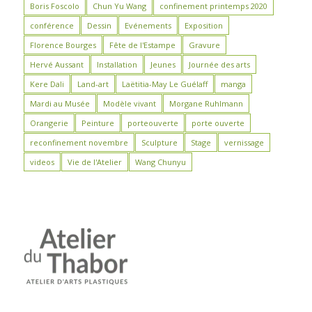
Boris Foscolo
Chun Yu Wang
confinement printemps 2020
conférence
Dessin
Evénements
Exposition
Florence Bourges
Fête de l'Estampe
Gravure
Hervé Aussant
Installation
Jeunes
Journée des arts
Kere Dali
Land-art
Laëtitia-May Le Guélaff
manga
Mardi au Musée
Modèle vivant
Morgane Ruhlmann
Orangerie
Peinture
porteouverte
porte ouverte
reconfinement novembre
Sculpture
Stage
vernissage
videos
Vie de l'Atelier
Wang Chunyu