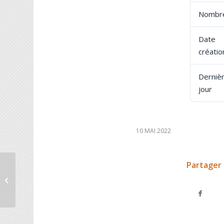
Nombre
Dat
créatio
Derniè
jour
10 MAI 2022
Partager 
CR CA 3 18 Octobre 18