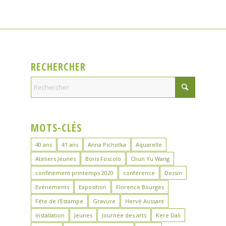
RECHERCHER
MOTS-CLÉS
40 ans
41 ans
Anna Pichotka
Aquarelle
Ateliers Jeunes
Boris Foscolo
Chun Yu Wang
confinement printemps 2020
conférence
Dessin
Evénements
Exposition
Florence Bourges
Fête de l'Estampe
Gravure
Hervé Aussant
Installation
Jeunes
Journée des arts
Kere Dali