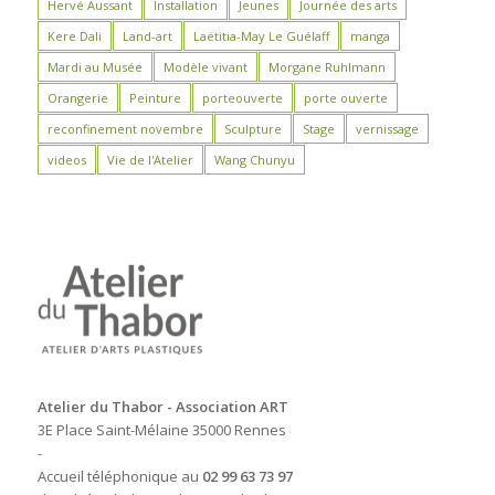
Hervé Aussant
Installation
Jeunes
Journée des arts
Kere Dali
Land-art
Laëtitia-May Le Guélaff
manga
Mardi au Musée
Modèle vivant
Morgane Ruhlmann
Orangerie
Peinture
porteouverte
porte ouverte
reconfinement novembre
Sculpture
Stage
vernissage
videos
Vie de l'Atelier
Wang Chunyu
Atelier du Thabor - Association ART
3E Place Saint-Mélaine 35000 Rennes
-
Accueil téléphonique au
02 99 63 73 97