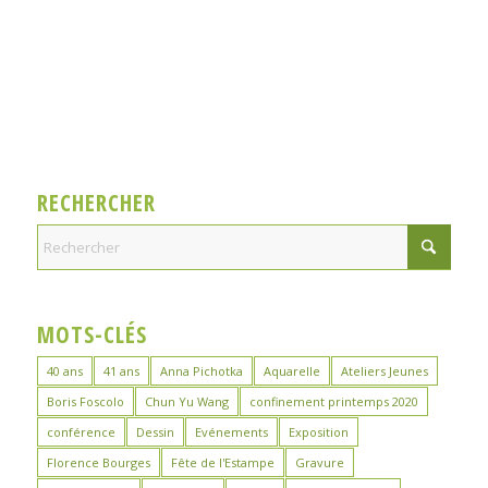
RECHERCHER
MOTS-CLÉS
40 ans
41 ans
Anna Pichotka
Aquarelle
Ateliers Jeunes
Boris Foscolo
Chun Yu Wang
confinement printemps 2020
conférence
Dessin
Evénements
Exposition
Florence Bourges
Fête de l'Estampe
Gravure