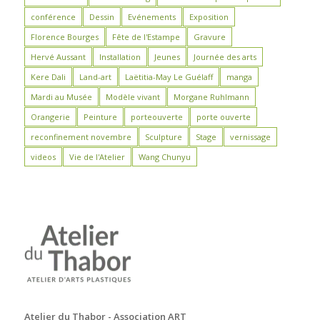
conférence
Dessin
Evénements
Exposition
Florence Bourges
Fête de l'Estampe
Gravure
Hervé Aussant
Installation
Jeunes
Journée des arts
Kere Dali
Land-art
Laëtitia-May Le Guélaff
manga
Mardi au Musée
Modèle vivant
Morgane Ruhlmann
Orangerie
Peinture
porteouverte
porte ouverte
reconfinement novembre
Sculpture
Stage
vernissage
videos
Vie de l'Atelier
Wang Chunyu
Atelier du Thabor - Association ART