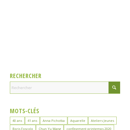
RECHERCHER
MOTS-CLÉS
40 ans
41 ans
Anna Pichotka
Aquarelle
Ateliers Jeunes
Boris Foscolo
Chun Yu Wang
confinement printemps 2020