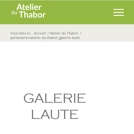
Vous êtes ici :
Accueil
/
Atelier du Thabor
/
partenaires-atelier-du-thabor_galerie-laute